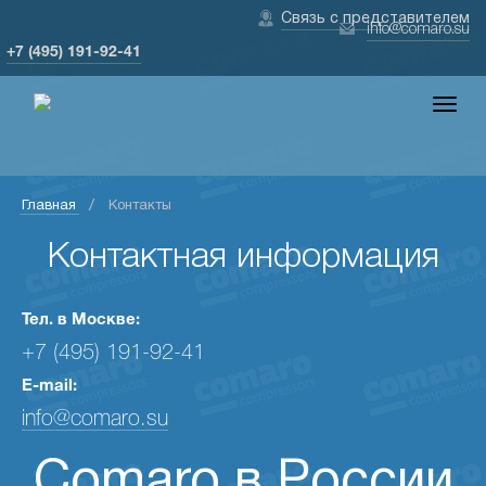
Связь с представителем
info@comaro.su
+7 (495) 191-92-41
Togg
navig
Главная
Контакты
Контактная информация
Тел. в Москве:
+7 (495) 191-92-41
E-mail:
info@comaro.su
Comaro в России